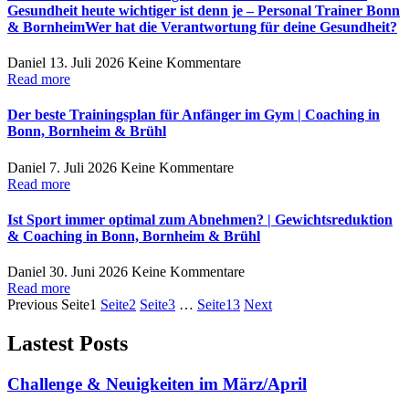
Gesundheit heute wichtiger ist denn je – Personal Trainer Bonn
& BornheimWer hat die Verantwortung für deine Gesundheit?
Daniel
13. Juli 2026
Keine Kommentare
Read more
Der beste Trainingsplan für Anfänger im Gym | Coaching in
Bonn, Bornheim & Brühl
Daniel
7. Juli 2026
Keine Kommentare
Read more
Ist Sport immer optimal zum Abnehmen? | Gewichtsreduktion
& Coaching in Bonn, Bornheim & Brühl
Daniel
30. Juni 2026
Keine Kommentare
Read more
Previous
Seite
1
Seite
2
Seite
3
…
Seite
13
Next
Lastest Posts
Challenge & Neuigkeiten im März/April