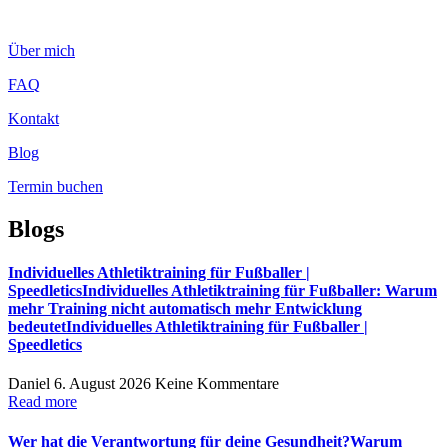
Zum
Inhalt
Über mich
wechseln
FAQ
Kontakt
Blog
Termin buchen
Blogs
Individuelles Athletiktraining für Fußballer |
SpeedleticsIndividuelles Athletiktraining für Fußballer: Warum
mehr Training nicht automatisch mehr Entwicklung
bedeutetIndividuelles Athletiktraining für Fußballer |
Speedletics
Daniel
6. August 2026
Keine Kommentare
Read more
Wer hat die Verantwortung für deine Gesundheit?Warum