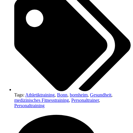
Tags:
Athletiktraining
,
Bonn
,
bornheim
,
Gesundheit
,
medizinisches Fitnesstraining
,
Personaltrainer
,
Personaltraining