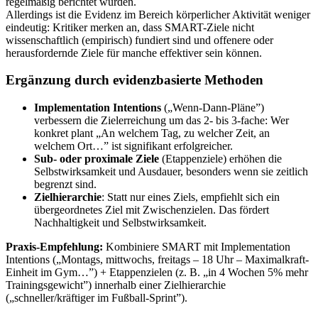
regelmäßig berichtet wurden.
Allerdings ist die Evidenz im Bereich körperlicher Aktivität weniger
eindeutig: Kritiker merken an, dass SMART-Ziele nicht
wissenschaftlich (empirisch) fundiert sind und offenere oder
herausfordernde Ziele für manche effektiver sein können.
Ergänzung durch evidenzbasierte Methoden
Implementation Intentions
(„Wenn-Dann-Pläne”)
verbessern die Zielerreichung um das 2- bis 3-fache: Wer
konkret plant „An welchem Tag, zu welcher Zeit, an
welchem Ort…” ist signifikant erfolgreicher.
Sub- oder proximale Ziele
(Etappenziele) erhöhen die
Selbstwirksamkeit und Ausdauer, besonders wenn sie zeitlich
begrenzt sind.
Zielhierarchie
: Statt nur eines Ziels, empfiehlt sich ein
übergeordnetes Ziel mit Zwischenzielen. Das fördert
Nachhaltigkeit und Selbstwirksamkeit.
Praxis-Empfehlung:
Kombiniere SMART mit Implementation
Intentions („Montags, mittwochs, freitags – 18 Uhr – Maximalkraft-
Einheit im Gym…”) + Etappenzielen (z. B. „in 4 Wochen 5% mehr
Trainingsgewicht”) innerhalb einer Zielhierarchie
(„schneller/kräftiger im Fußball-Sprint”).