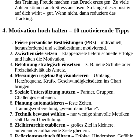
das Training Freude machen statt Druck erzeugen. Zu viele
Zahlen können auch Stress auslösen. So lange dieser positiv
auf dich wirkt – gut. Wenn nicht, dann reduziere das
Tracking.
4. Motivation hoch halten – 10 motivierende Tipps
Feiere persönliche Bestleistungen (PRs)
– individuell,
herausfordernd und selbstbestimmt motivierend.
Zwischenziele setzen
– Etappenziele liefern schnelle Erfolge
und halten die Motivation.
Belohnung strategisch einsetzen
– z. B. neue Schuhe oder
Freizeitaktivität als Anreiz.
Messungen regelmäßig visualisieren
– Umfang,
Herzfrequenz, Kraft-, Geschwindigkeitsdaten ins Chart
bringen.
Soziale Unterstützung nutzen
– Partner, Gruppen,
Challenges einbauen.
Planung automatisieren
– feste Zeiten,
Trainingsvorbereitung, „wenn-dann-Pläne”.
Technik bewusst wählen
– nur wenige sinnvolle Metriken
statt Daten-Überflutung.
Zielhierarchie etablieren
– großes Ziel in kleinere,
aufeinander aufbauende Ziele gliedern.
Reflexionstagebuch führen
– Erfolge, Hindernisse, Gefühle