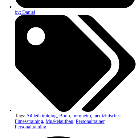
by:
Daniel
Tags:
Athletiktraining
,
Bonn
,
bornheim
,
medizinisches
Fitnesstraining
,
Muskelaufbau
,
Personaltrainer
,
Personaltraining