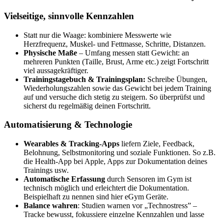
Vielseitige, sinnvolle Kennzahlen
Statt nur die Waage: kombiniere Messwerte wie
Herzfrequenz, Muskel- und Fettmasse, Schritte, Distanzen.
Physische Maße
– Umfang messen statt Gewicht: an
mehreren Punkten (Taille, Brust, Arme etc.) zeigt Fortschritt
viel aussagekräftiger.
Trainingstagebuch & Trainingsplan:
Schreibe Übungen,
Wiederholungszahlen sowie das Gewicht bei jedem Training
auf und versuche dich stetig zu steigern. So überprüfst und
sicherst du regelmäßig deinen Fortschritt.
Automatisierung & Technologie
Wearables & Tracking-Apps
liefern Ziele, Feedback,
Belohnung, Selbstmonitoring und soziale Funktionen. So z.B.
die Health-App bei Apple, Apps zur Dokumentation deines
Trainings usw.
Automatische Erfassung
durch Sensoren im Gym ist
technisch möglich und erleichtert die Dokumentation.
Beispielhaft zu nennen sind hier eGym Geräte.
Balance wahren
: Studien warnen vor „Technostress” –
Tracke bewusst, fokussiere einzelne Kennzahlen und lasse